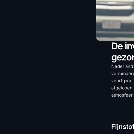
De in
gezo
Nederland 
vermindere
voortgangs
afgelopen 
atmosfeer.
Fijnsto