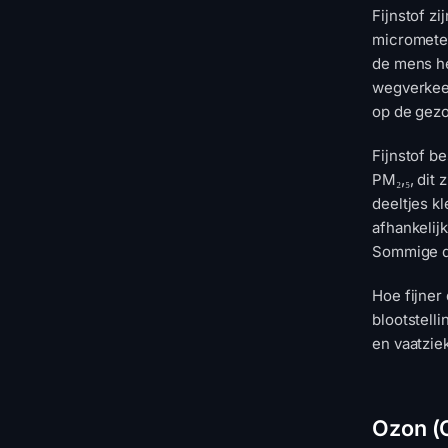
Fijnstof zi
micrometer
de mens he
wegverkeer
op de gezo
Fijnstof be
PM₂,₅, dit 
deeltjes k
afhankelijk
Sommige de
Hoe fijner
blootstelli
en vaatzie
Ozon (