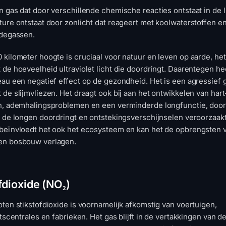
n gas dat door verschillende chemische reacties ontstaat in de 
ture ontstaat door zonlicht dat reageert met koolwaterstoffen e
idegassen.
 kilometer hoogte is cruciaal voor natuur en leven op aarde, het
 de hoeveelheid ultraviolet licht die doordringt. Daarentegen he
eau een negatief effect op de gezondheid. Het is een agressief 
 de slijmvliezen. Het draagt ook bij aan het ontwikkelen van hart
n, ademhalingsproblemen en een verminderde longfunctie, door
n de longen doordringt en ontstekingsverschijnselen veroorzaakt
beïnvloedt het ook het ecosysteem en kan het de opbrengsten 
en bosbouw verlagen.
fdioxide (NO₂)
oten stikstofdioxide is voornamelijk afkomstig van voertuigen,
itscentrales en fabrieken. Het gas blijft in de vertakkingen van d