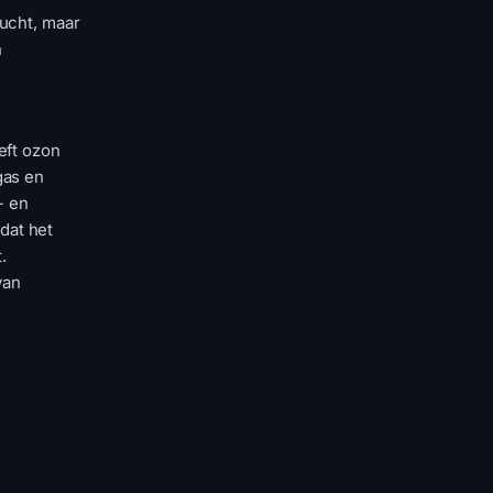
lucht, maar
n
eft ozon
gas en
- en
dat het
.
van
e