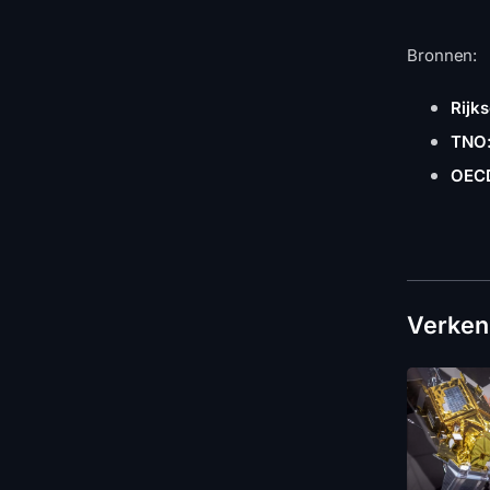
Bronnen:
Rijk
TNO:
OECD
Verken