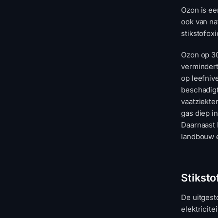
Ozon is ee
ook van na
stikstofox
Ozon op 30
vermindert
op leefniv
beschadigt
vaatziekte
gas diep i
Daarnaast 
landbouw 
Stiksto
De uitgest
elektricite