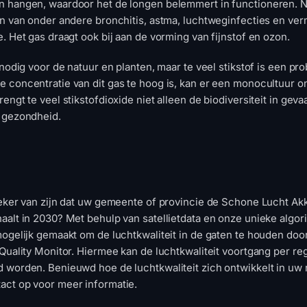
 hangen, waardoor het de longen belemmert in functioneren. N
jn van onder andere bronchitis, astma, luchtweginfecties en ve
e. Het gas draagt ook bij aan de vorming van fijnstof en ozon.
 nodig voor de natuur en planten, maar te veel stikstof is een pr
 concentratie van dit gas te hoog is, kan er een monocultuur on
engt te veel stikstofdioxide niet alleen de biodiversiteit in geva
 gezondheid.
zeker van zijn dat uw gemeente of provincie de Schone Lucht Ak
aalt in 2030? Met behulp van satellietdata en onze unieke algor
mogelijk gemaakt om de luchtkwaliteit in de gaten te houden doo
 Quality Monitor. Hiermee kan de luchtkwaliteit voortgang per re
 worden. Benieuwd hoe de luchtkwaliteit zich ontwikkelt in uw 
ct op voor meer informatie.