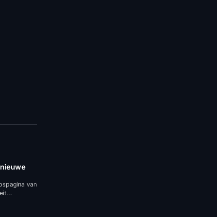
n nieuwe
pspagina van
it...