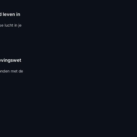
 leven in
e lucht in je
evingswet
bonden met de