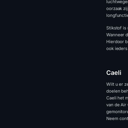
luchtwegen
oorzaak zi
longfuncti
Stikstof is
Wanneer de
Hierdoor br
ook ieders
Caeli
Wilt u er 
doelen beh
Caeli het 
van de Air
gemonitord
Neem conta