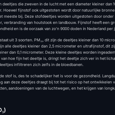
jn deeltjes die zweven in de lucht met een diameter kleiner dan 
. Hoewel fijnstof ook uitgestoten wordt door natuurlijke bronne
t meeste bij. Deze stofdeeltjes worden uitgestoten door onder
, verbranding van houtstook en landbouw. Fijnstof heeft een gr
ndheid en is de oorzaak van zo’n 9000 doden in Nederland per j
staat uit 3 soorten. PM₁₀, dit zijn de deeltjes kleiner dan 10 micr
zijn alle deeltjes kleiner dan 2,5 micrometer en ultrafijnstof, dit zij
leiner dan 0,1 micrometer. Deze kleine deeltjes worden ingeade
 van hoe fijn het deeltje is, dringt het deeltje zich ver in het lich
eltjes infiltreren zich zelfs in de bloedbanen.
 de stof is, des te schadelijker het is voor de gezondheid. Langd
ng aan deze deeltjes draagt bij tot het risico op het ontwikkelen 
kten, aandoeningen van de luchtwegen, en het krijgen van longk
O₃)