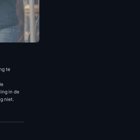
ng te
de
ing in de
g niet.