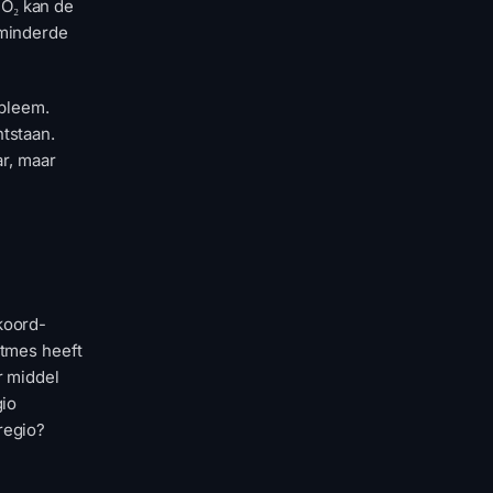
O₂ kan de
rminderde
obleem.
tstaan.
ar, maar
koord-
itmes heeft
r middel
gio
regio?