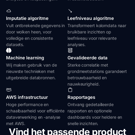
Imputatie algoritme
Leefniveau algoritme
Vult ontbrekende gegevens in
Transformeert kolomdata naar
door wolken heen, voor
bruikbare inzichten op
volledige en consistente
leefniveau voor relevante
datasets.
analyses.
Machine learning
Gevalideerde data
Wij maken gebruik van de
Sterke correlatie met
nieuwste technieken met
grondmeetstations garandeert
uitgebreide databronnen.
betrouwbaarheid en
nauwkeurigheid.
AWS infrastructuur
Rapportages
Hoge performance en
Ontvang gedetailleerde
schaalbaarheid voor efficiënte
rapporten en optionele
dataverwerking en -analyse
dashboards voor heldere en
met AWS.
snelle inzichten.
Vind het passende product